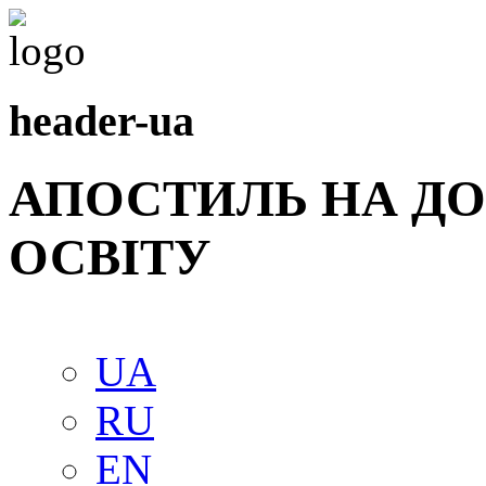
header-ua
АПОСТИЛЬ НА Д
ОСВIТУ
UA
RU
EN