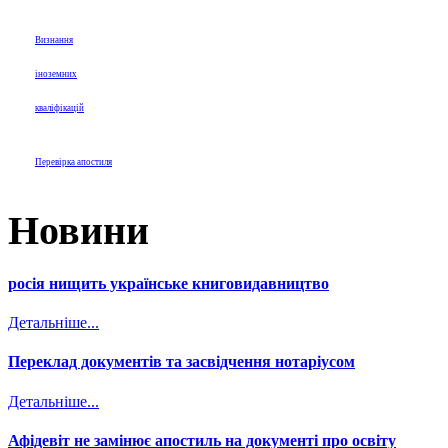
Визнання
іноземних
кваліфікацій
Перевірка апостиля
Новини
росія нищить українське книговидавництво
Детальніше...
Переклад документів та засвідчення нотаріусом
Детальніше...
Афідевіт не замінює апостиль на документі про освіту