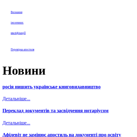
Визнання
іноземних
кваліфікацій
Перевірка апостиля
Новини
росія нищить українське книговидавництво
Детальніше...
Переклад документів та засвідчення нотаріусом
Детальніше...
Афідевіт не замінює апостиль на документі про освіту