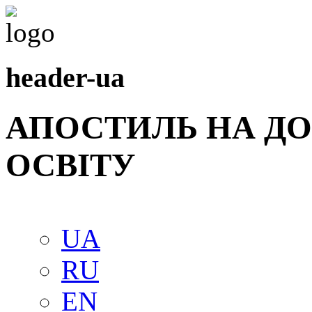
header-ua
АПОСТИЛЬ НА Д
ОСВIТУ
UA
RU
EN