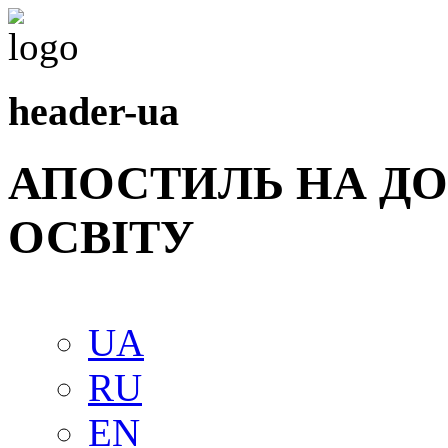
header-ua
АПОСТИЛЬ НА Д
ОСВIТУ
UA
RU
EN