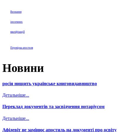
Визнання
іноземних
кваліфікацій
Перевірка апостиля
Новини
росія нищить українське книговидавництво
Детальніше...
Переклад документів та засвідчення нотаріусом
Детальніше...
Афідевіт не замінює апостиль на документі про освіту