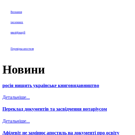
Визнання
іноземних
кваліфікацій
Перевірка апостиля
Новини
росія нищить українське книговидавництво
Детальніше...
Переклад документів та засвідчення нотаріусом
Детальніше...
Афідевіт не замінює апостиль на документі про освіту