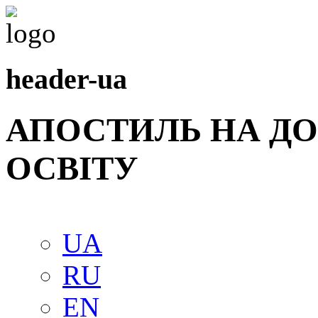
header-ua
АПОСТИЛЬ НА Д
ОСВIТУ
UA
RU
EN