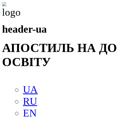
header-ua
АПОСТИЛЬ НА Д
ОСВIТУ
UA
RU
EN