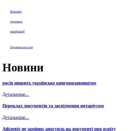
Визнання
іноземних
кваліфікацій
Перевірка апостиля
Новини
росія нищить українське книговидавництво
Детальніше...
Переклад документів та засвідчення нотаріусом
Детальніше...
Афідевіт не замінює апостиль на документі про освіту