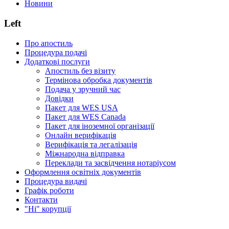
Новини
Left
Про апостиль
Процедура подачі
Додаткові послуги
Апостиль без візиту
Термінова обробка документів
Подача у зручний час
Довідки
Пакет для WES USA
Пакет для WES Canada
Пакет для іноземної організації
Онлайн верифікація
Верифікація та легалізація
Міжнародна відправка
Переклади та засвідчення нотаріусом
Оформлення освітніх документів
Процедура видачі
Графік роботи
Контакти
"Ні" корупції