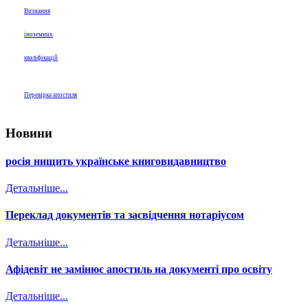
Визнання
іноземних
кваліфікацій
Перевірка апостиля
Новини
росія нищить українське книговидавництво
Детальніше...
Переклад документів та засвідчення нотаріусом
Детальніше...
Афідевіт не замінює апостиль на документі про освіту
Детальніше...