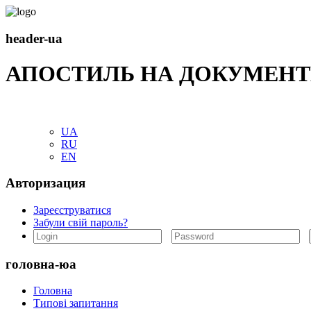
header-ua
АПОСТИЛЬ НА ДОКУМЕНТ
UA
RU
EN
Авторизация
Зареєструватися
Забули свій пароль?
головна-юа
Головна
Типові запитання