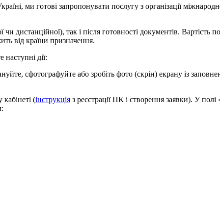
країні, ми готові запропонувати послугу з організації міжнарод
 чи дистанційної), так і після готовності документів. Вартість 
жить від країни призначення.
 наступні дії:
ануйте, сфотографуйте або зробіть фото (скрін) екрану із заповн
 кабінеті (
інструкція
з реєстрації ПК і створення заявки). У пол
: