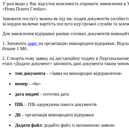
У разі якщо у Вас відсутня можливість отримати замовлення в У
«Нова Пошта Глобал».
Замовити послугу можна як під час подачі документів (особистої
за кордон включає вартість послуги кур’єрської служби та зале
Для замовлення відправки раніше готових документів виконайте
1. Заповніть
заяву
на організацію міжнародної відправки. Відск
більше 1 Мб.
2. Створіть нову заявку на дистанційну подачу в Персональному
етапі «Додати документ» заповніть дані документа таким чином
тип документа
- «Заява на міжнародне відправлення»
номер
- «бн»
дата видачі
– поточна дата
ПІБ
– ПІБ одержувача пакета документів
Дії
– організація міжнародної відправки
Додати файл
: додайте файл із заповненою заявою