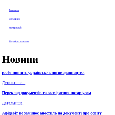
Визнання
іноземних
кваліфікацій
Перевірка апостиля
Новини
росія нищить українське книговидавництво
Детальніше...
Переклад документів та засвідчення нотаріусом
Детальніше...
Афідевіт не замінює апостиль на документі про освіту