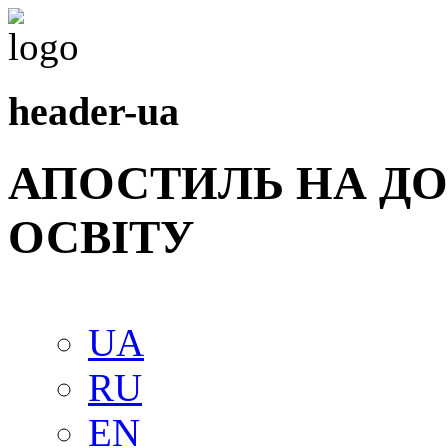
header-ua
АПОСТИЛЬ НА Д
ОСВIТУ
UA
RU
EN