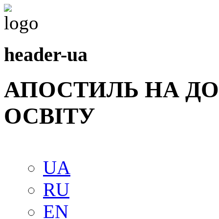
header-ua
АПОСТИЛЬ НА Д
ОСВIТУ
UA
RU
EN