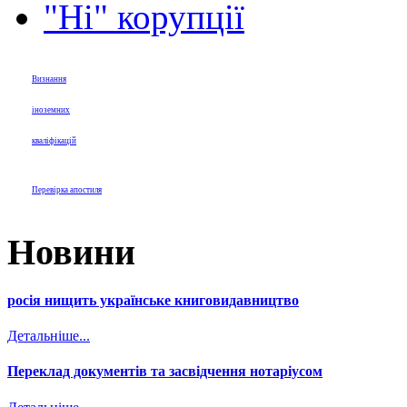
"Ні" корупції
Визнання
іноземних
кваліфікацій
Перевірка апостиля
Новини
росія нищить українське книговидавництво
Детальніше...
Переклад документів та засвідчення нотаріусом